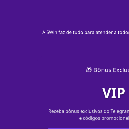
A 5Win faz de tudo para atender a todos
🎁 Bônus Exclu
VIP
Receba bônus exclusivos do Telegra
e códigos promocionai