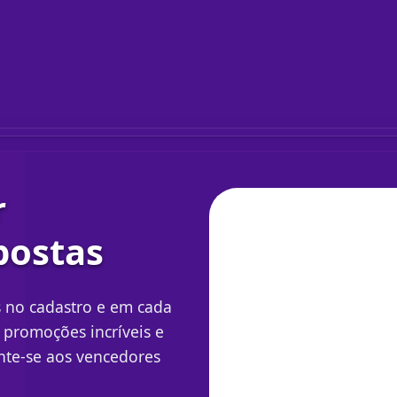
r
postas
 no cadastro e em cada
 promoções incríveis e
unte-se aos vencedores