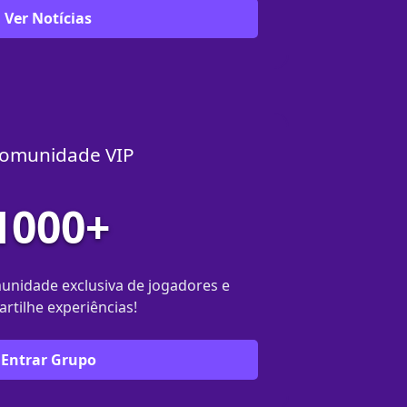
Ver Notícias
Comunidade VIP
1000+
unidade exclusiva de jogadores e
rtilhe experiências!
Entrar Grupo