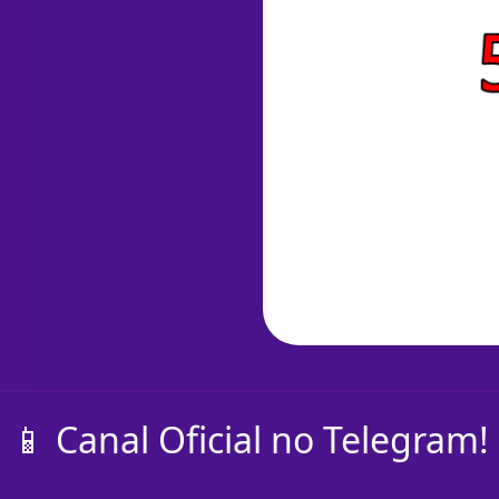
📱 Canal Oficial no Telegram!