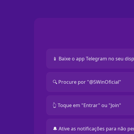
📱 Baixe o app Telegram no seu disp
🔍 Procure por "@5WinOficial"
👆 Toque em "Entrar" ou "Join"
🔔 Ative as notificações para não p