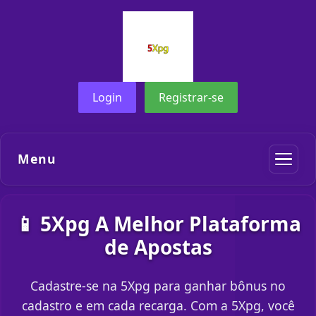
Login
Registrar-se
Menu
📱 5Xpg A Melhor Plataforma
de Apostas
Cadastre-se na 5Xpg para ganhar bônus no
cadastro e em cada recarga. Com a 5Xpg, você