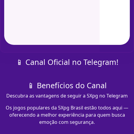
📱 Canal Oficial no Telegram!
📱 Benefícios do Canal
Descubra as vantagens de seguir a 5Xpg no Telegram
Os jogos populares da 5Xpg Brasil estão todos aqui —
oferecendo a melhor experiência para quem busca
emoção com segurança.