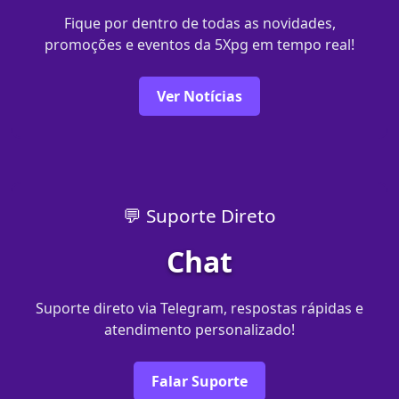
Fique por dentro de todas as novidades,
promoções e eventos da 5Xpg em tempo real!
Ver Notícias
💬 Suporte Direto
Chat
Suporte direto via Telegram, respostas rápidas e
atendimento personalizado!
Falar Suporte