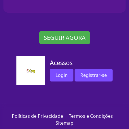
SEGUIR AGORA
Acessos
Login
Registrar-se
Políticas de Privacidade
Termos e Condições
Sitemap