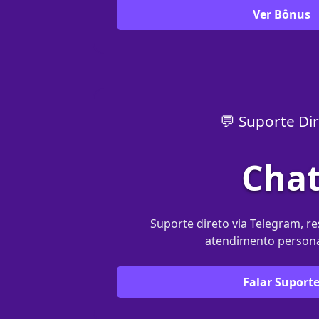
Ver Bônus
💬 Suporte Di
Cha
Suporte direto via Telegram, r
atendimento persona
Falar Suport