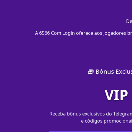
De
A 6566 Com Login oferece aos jogadores br
🎁 Bônus Exclu
VIP
Receba bônus exclusivos do Telegra
e códigos promocionai