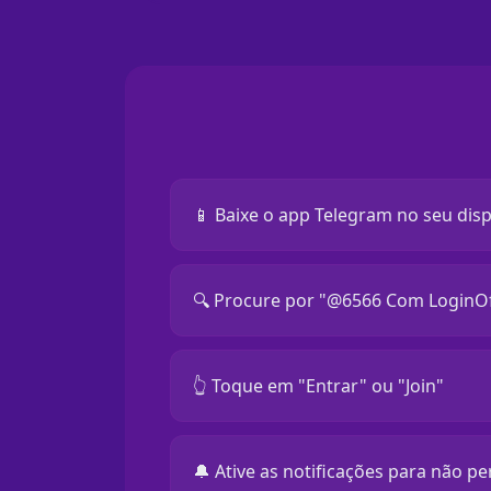
📱 Baixe o app Telegram no seu disp
🔍 Procure por "@6566 Com LoginOfi
👆 Toque em "Entrar" ou "Join"
🔔 Ative as notificações para não p