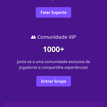
Falar Suporte
👥 Comunidade VIP
1000+
Junte-se a uma comunidade exclusiva de
jogadores e compartilhe experiências!
Entrar Grupo