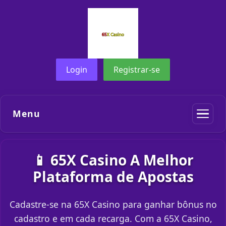
Login
Registrar-se
Menu
📱 65X Casino A Melhor
Plataforma de Apostas
Cadastre-se na 65X Casino para ganhar bônus no
cadastro e em cada recarga. Com a 65X Casino,