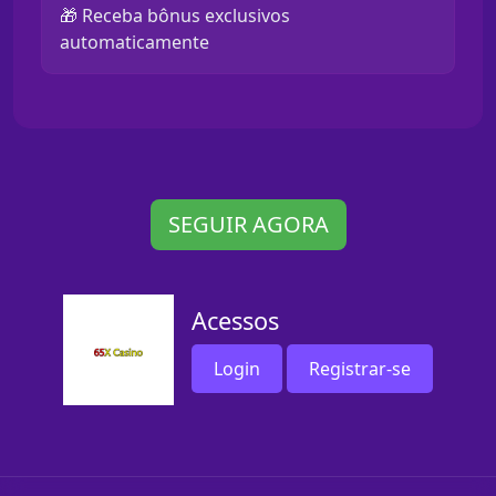
🎁 Receba bônus exclusivos
automaticamente
SEGUIR AGORA
Acessos
Login
Registrar-se