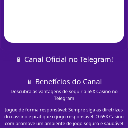
📱 Canal Oficial no Telegram!
📱 Benefícios do Canal
Descubra as vantagens de seguir a 65X Casino no
Telegram
Jogue de forma responsável: Sempre siga as diretrizes
do cassino e pratique o jogo responsável. O 65X Casino
com​ promove um ambiente de jogo seguro e saudável