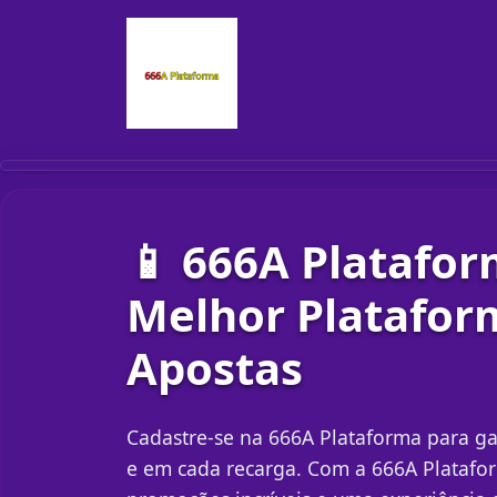
📱 666A Platafo
Melhor Platafor
Apostas
Cadastre-se na 666A Plataforma para g
e em cada recarga. Com a 666A Platafo