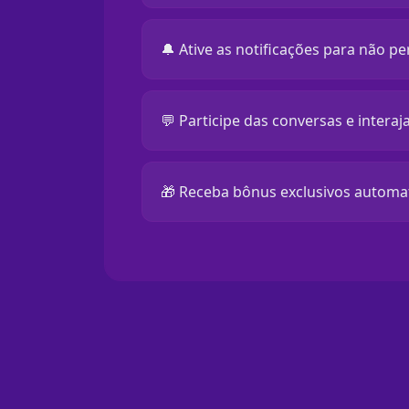
🔔 Ative as notificações para não p
💬 Participe das conversas e interaj
🎁 Receba bônus exclusivos autom