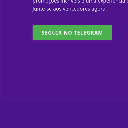
promoções incríveis e uma experiência d
Junte-se aos vencedores agora!
SEGUIR NO TELEGRAM