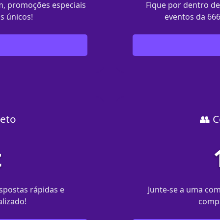
m, promoções especiais
Fique por dentro d
s únicos!
eventos da 66
reto
👥 
t
espostas rápidas e
Junte-se a uma com
lizado!
compa