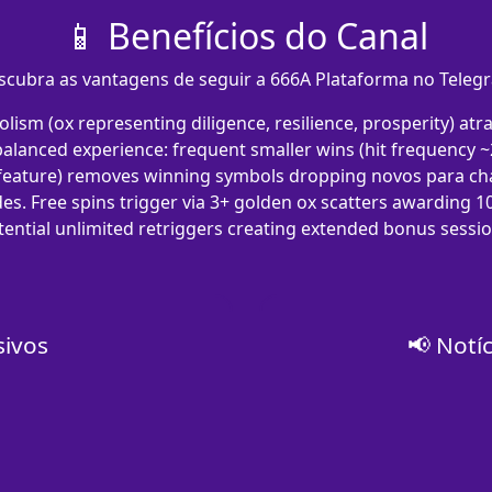
📱 Benefícios do Canal
scubra as vantagens de seguir a 666A Plataforma no Teleg
ism (ox representing diligence, resilience, prosperity) atr
balanced experience: frequent smaller wins (hit frequency ~
feature) removes winning symbols dropping novos para cha
es. Free spins trigger via 3+ golden ox scatters awarding 
tential unlimited retriggers creating extended bonus sessio
sivos
📢 Notí