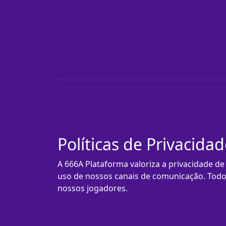
Políticas de Privacida
A 666A Plataforma valoriza a privacidade d
uso de nossos canais de comunicação. Todos
nossos jogadores.