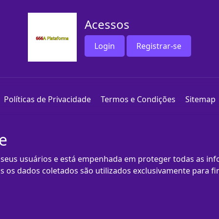
Acessos
Login
Registrar-se
Políticas de Privacidade
Termos e Condições
Sitemap
de
e seus usuários e está empenhada em proteger todas as in
 os dados coletados são utilizados exclusivamente para fi