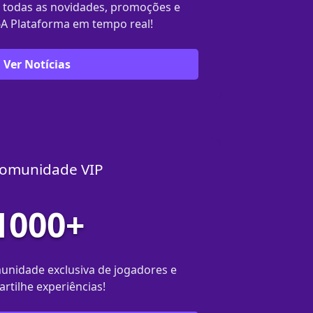
e todas as novidades, promoções e
6A Plataforma em tempo real!
Ver Notícias
Comunidade VIP
1000+
unidade exclusiva de jogadores e
rtilhe experiências!