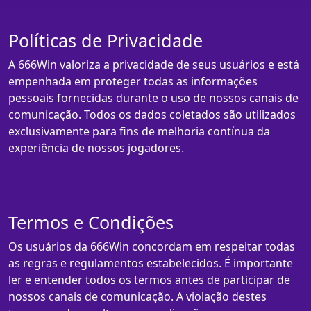
Políticas de Privacidade
A 666Win valoriza a privacidade de seus usuários e está
empenhada em proteger todas as informações
pessoais fornecidas durante o uso de nossos canais de
comunicação. Todos os dados coletados são utilizados
exclusivamente para fins de melhoria contínua da
experiência de nossos jogadores.
Termos e Condições
Os usuários da 666Win concordam em respeitar todas
as regras e regulamentos estabelecidos. É importante
ler e entender todos os termos antes de participar de
nossos canais de comunicação. A violação destes