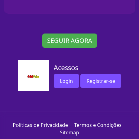
SEGUIR AGORA
Acessos
Login
Registrar-se
Políticas de Privacidade
Termos e Condições
Sitemap