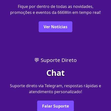
Fique por dentro de todas as novidades,
promoções e eventos da 666Win em tempo real!
Ver Notícias
💬 Suporte Direto
Chat
Suporte direto via Telegram, respostas rápidas e
atendimento personalizado!
Falar Suporte