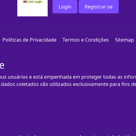
Login
Registrar-se
Políticas de Privacidade
Termos e Condições
Sitemap
de
seus usuários e está empenhada em proteger todas as info
dados coletados são utilizados exclusivamente para fins d