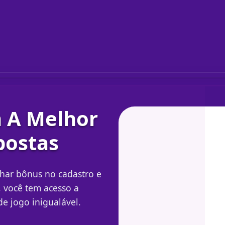
n A Melhor
postas
har bônus no cadastro e
 você tem acesso a
e jogo inigualável.