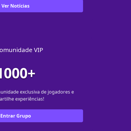
Ver Notícias
Comunidade VIP
1000+
unidade exclusiva de jogadores e
rtilhe experiências!
Entrar Grupo