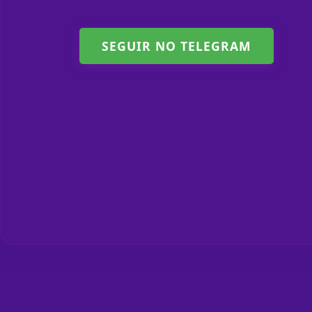
SEGUIR NO TELEGRAM