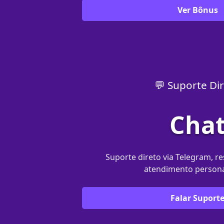
Ver Bônus
💬 Suporte Di
Cha
Suporte direto via Telegram, r
atendimento persona
Falar Suport