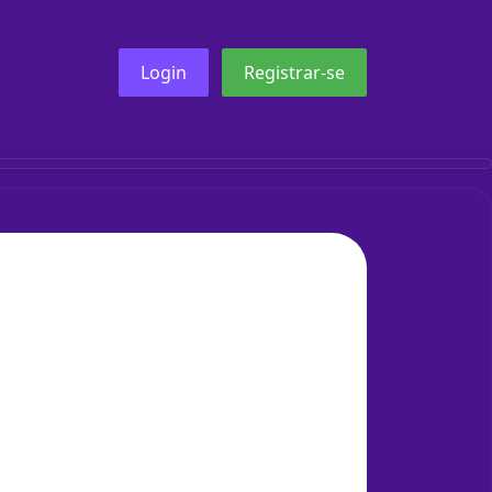
Login
Registrar-se