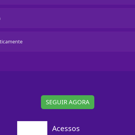
a
aticamente
SEGUIR AGORA
Acessos