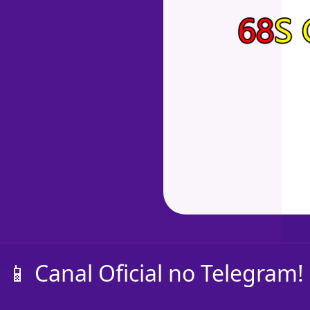
📱 Canal Oficial no Telegram!