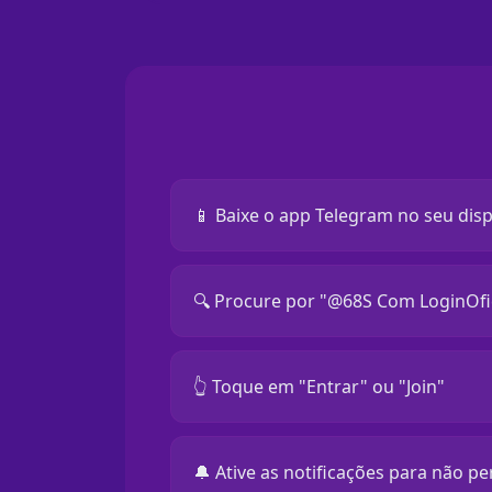
📱 Baixe o app Telegram no seu disp
🔍 Procure por "@68S Com LoginOfic
👆 Toque em "Entrar" ou "Join"
🔔 Ative as notificações para não p