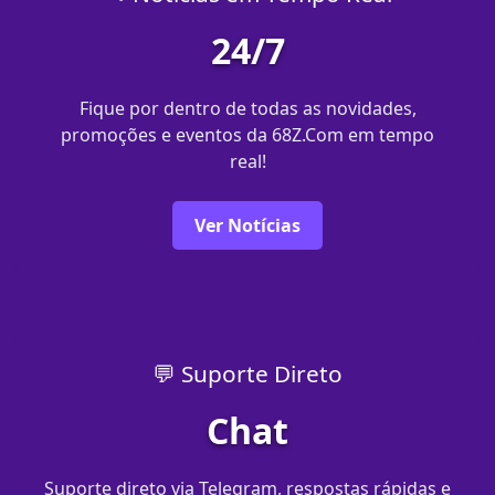
24/7
Fique por dentro de todas as novidades,
promoções e eventos da 68Z.Com em tempo
real!
Ver Notícias
💬 Suporte Direto
Chat
Suporte direto via Telegram, respostas rápidas e