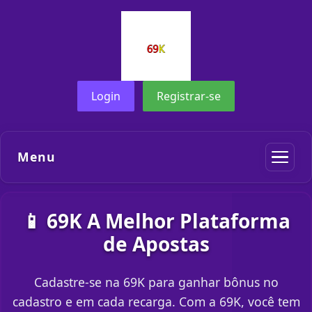
Login
Registrar-se
Menu
📱 69K A Melhor Plataforma
de Apostas
Cadastre-se na 69K para ganhar bônus no
cadastro e em cada recarga. Com a 69K, você tem