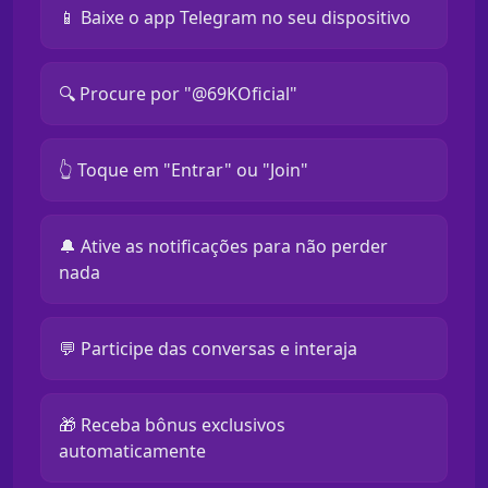
📱 Baixe o app Telegram no seu dispositivo
🔍 Procure por "@69KOficial"
👆 Toque em "Entrar" ou "Join"
🔔 Ative as notificações para não perder
nada
💬 Participe das conversas e interaja
🎁 Receba bônus exclusivos
automaticamente