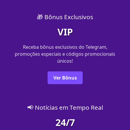
🎁 Bônus Exclusivos
VIP
Receba bônus exclusivos do Telegram,
promoções especiais e códigos promocionais
únicos!
Ver Bônus
📢 Notícias em Tempo Real
24/7