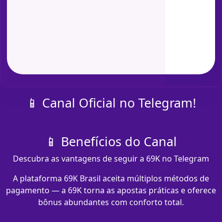
📱 Canal Oficial no Telegram!
📱 Benefícios do Canal
Descubra as vantagens de seguir a 69K no Telegram
A plataforma 69K Brasil aceita múltiplos métodos de
pagamento — a 69K torna as apostas práticas e oferece
bônus abundantes com conforto total.