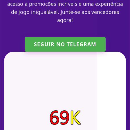
acesso a promoções incríveis e uma experiência
de jogo inigualável. Junte-se aos vencedores
agora!
SEGUIR NO TELEGRAM