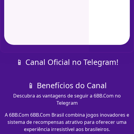
📱 Canal Oficial no Telegram!
📱 Benefícios do Canal
Descubra as vantagens de seguir a 6BB.Com no
Telegram
A 6BB.Com 6BB.Com Brasil combina jogos inovadores e
sistema de recompensas atrativo para oferecer uma
experiência irresistível aos brasileiros.