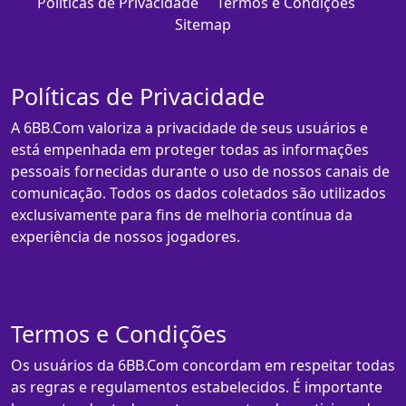
Políticas de Privacidade
Termos e Condições
Sitemap
Políticas de Privacidade
A 6BB.Com valoriza a privacidade de seus usuários e
está empenhada em proteger todas as informações
pessoais fornecidas durante o uso de nossos canais de
comunicação. Todos os dados coletados são utilizados
exclusivamente para fins de melhoria contínua da
experiência de nossos jogadores.
Termos e Condições
Os usuários da 6BB.Com concordam em respeitar todas
as regras e regulamentos estabelecidos. É importante