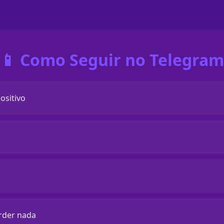
📱 Como Seguir no Telegram
ositivo
erder nada