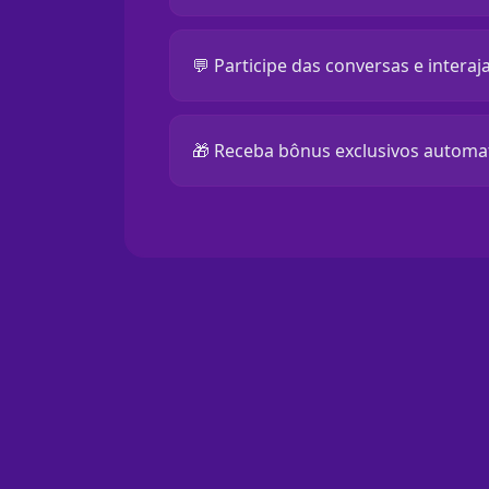
💬 Participe das conversas e interaj
🎁 Receba bônus exclusivos autom