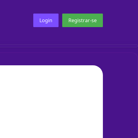
Login
Registrar-se