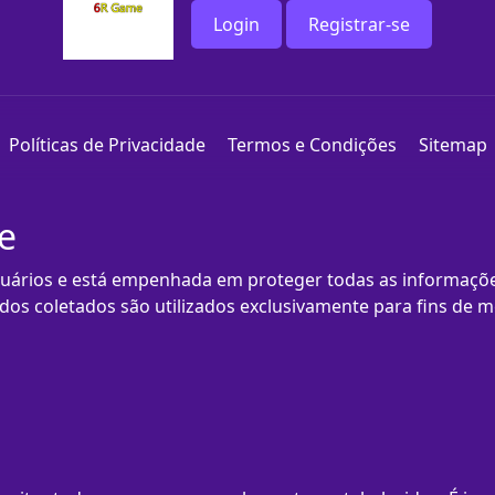
Login
Registrar-se
Políticas de Privacidade
Termos e Condições
Sitemap
de
usuários e está empenhada em proteger todas as informaçõe
os coletados são utilizados exclusivamente para fins de m