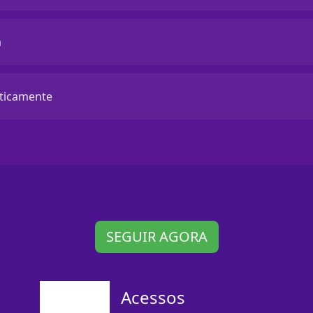
a
aticamente
SEGUIR AGORA
Acessos