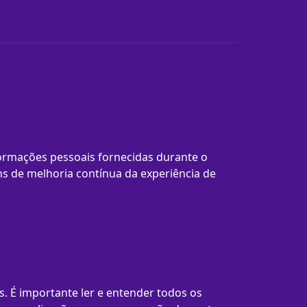
formações pessoais fornecidas durante o
ns de melhoria contínua da experiência de
. É importante ler e entender todos os