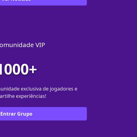
Comunidade VIP
1000+
unidade exclusiva de jogadores e
rtilhe experiências!
Entrar Grupo