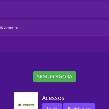
a
aticamente
SEGUIR AGORA
Acessos
Login
Registrar-se