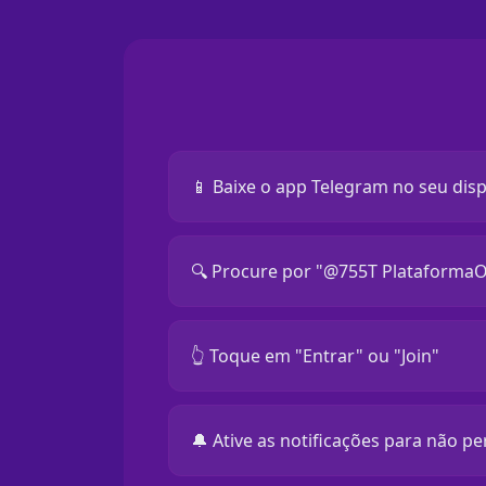
📱 Baixe o app Telegram no seu disp
🔍 Procure por "@755T PlataformaOf
👆 Toque em "Entrar" ou "Join"
🔔 Ative as notificações para não p