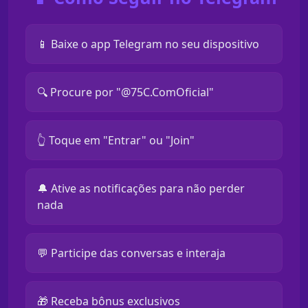
📱 Baixe o app Telegram no seu dispositivo
🔍 Procure por "@75C.ComOficial"
👆 Toque em "Entrar" ou "Join"
🔔 Ative as notificações para não perder
nada
💬 Participe das conversas e interaja
🎁 Receba bônus exclusivos