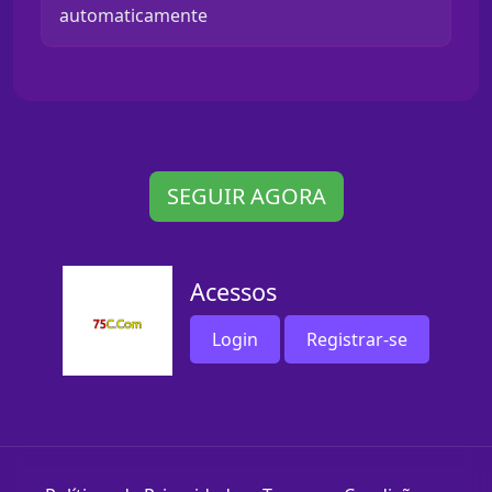
automaticamente
SEGUIR AGORA
Acessos
Login
Registrar-se