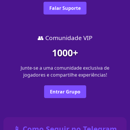
Falar Suporte
👥 Comunidade VIP
1000+
Junte-se a uma comunidade exclusiva de
jogadores e compartilhe experiências!
Entrar Grupo
📱 Como Seguir no Telegram