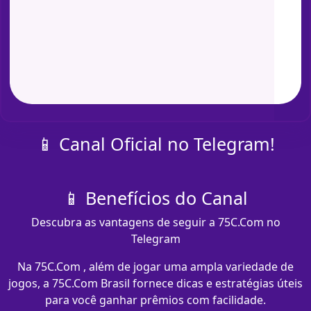
📱 Canal Oficial no Telegram!
📱 Benefícios do Canal
Descubra as vantagens de seguir a 75C.Com no
Telegram
Na 75C.Com , além de jogar uma ampla variedade de
jogos, a 75C.Com Brasil fornece dicas e estratégias úteis
para você ganhar prêmios com facilidade.