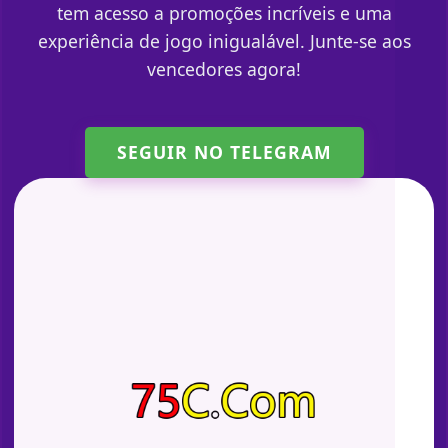
tem acesso a promoções incríveis e uma
experiência de jogo inigualável. Junte-se aos
vencedores agora!
SEGUIR NO TELEGRAM