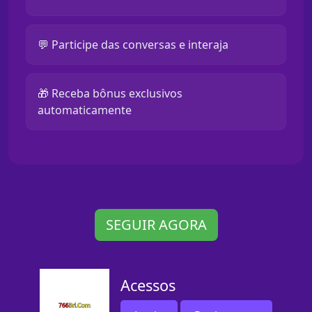
💬 Participe das conversas e interaja
🎁 Receba bônus exclusivos
automaticamente
SEGUIR AGORA
Acessos