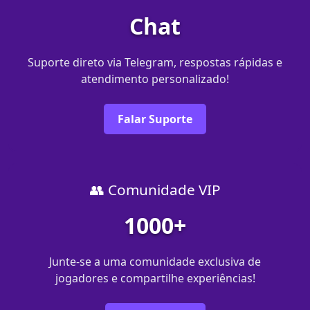
Chat
Suporte direto via Telegram, respostas rápidas e
atendimento personalizado!
Falar Suporte
👥 Comunidade VIP
1000+
Junte-se a uma comunidade exclusiva de
jogadores e compartilhe experiências!