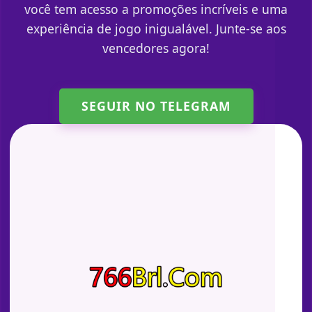
você tem acesso a promoções incríveis e uma
experiência de jogo inigualável. Junte-se aos
vencedores agora!
SEGUIR NO TELEGRAM