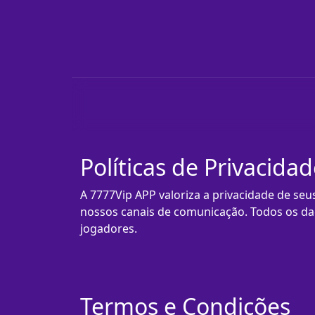
Políticas de Privacida
A 7777Vip APP valoriza a privacidade de se
nossos canais de comunicação. Todos os dad
jogadores.
Termos e Condições