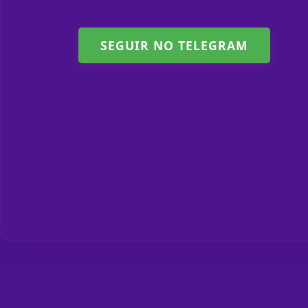
SEGUIR NO TELEGRAM