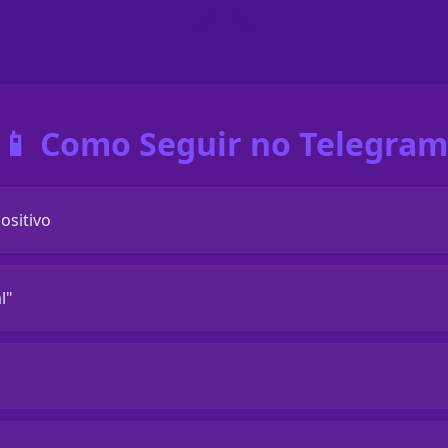
📱 Como Seguir no Telegram
ositivo
l"