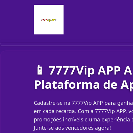
📱 7777Vip APP 
Plataforma de A
Cadastre-se na 7777Vip APP para ganha
em cada recarga. Com a 7777Vip APP, v
promoções incríveis e uma experiência d
Junte-se aos vencedores agora!