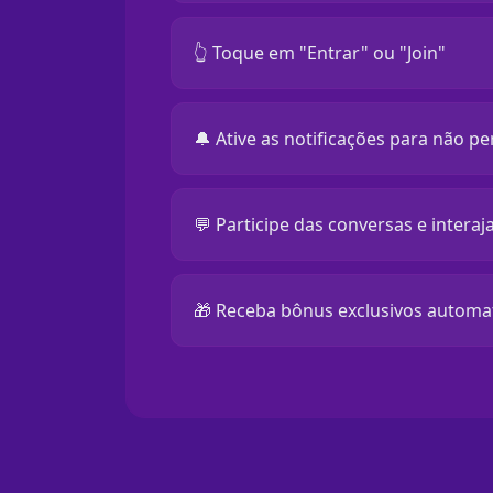
👆 Toque em "Entrar" ou "Join"
🔔 Ative as notificações para não p
💬 Participe das conversas e interaj
🎁 Receba bônus exclusivos autom