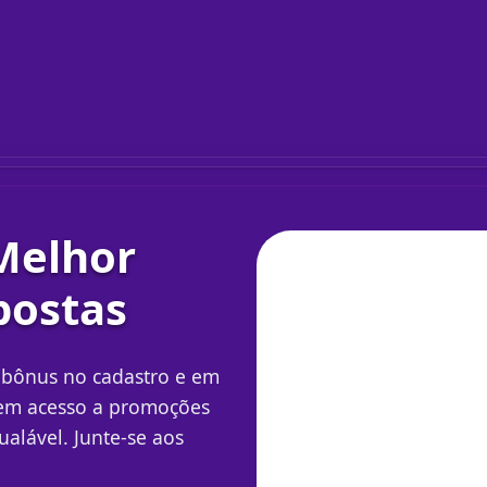
Melhor
postas
 bônus no cadastro e em
tem acesso a promoções
ualável. Junte-se aos