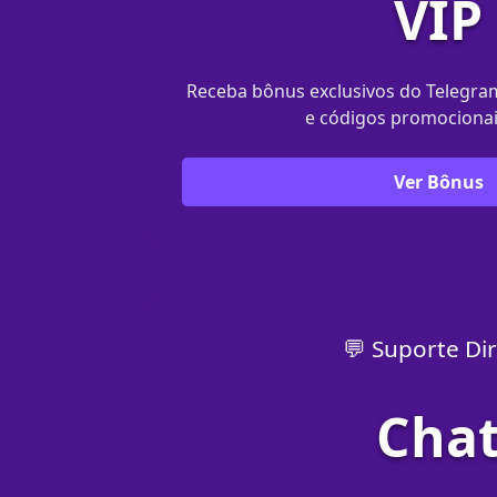
VIP
Receba bônus exclusivos do Telegra
e códigos promocionai
Ver Bônus
💬 Suporte Di
Cha