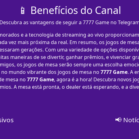
📱 Benefícios do Canal
Descubra as vantagens de seguir a 7777 Game no Telegra
imorados e a tecnologia de streaming ao vivo proporciona
cada vez mais próxima da real. Em resumo, os jogos de mes
essaram gerações. Com uma variedade de opções disponíve
itas maneiras de se divertir, ganhar prêmios, e vivenciar 
amigos, os jogos de mesa serão sempre uma escolha emoc
ar no mundo vibrante dos jogos de mesa no
7777 Game
. A e
 de mesa no
7777 Game
, agora é a hora! Descubra novos jo
mios. A mesa está pronta, o dealer está esperando, e a di
sivos
📢 Notí