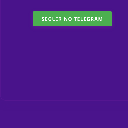
SEGUIR NO TELEGRAM