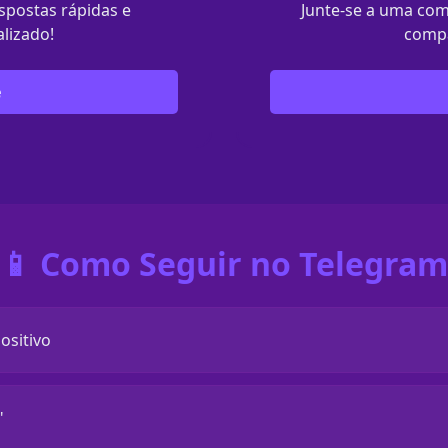
espostas rápidas e
Junte-se a uma com
lizado!
compa
e
📱 Como Seguir no Telegram
ositivo
"