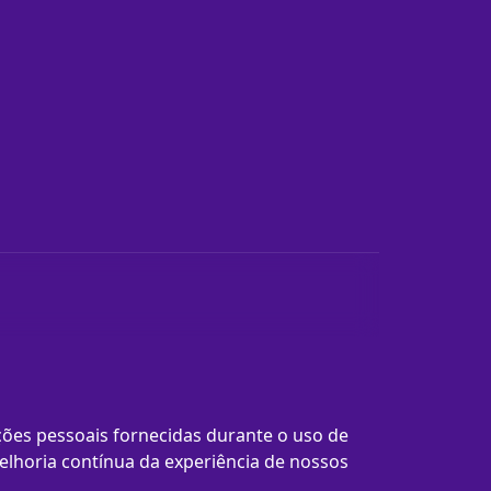
ões pessoais fornecidas durante o uso de
elhoria contínua da experiência de nossos