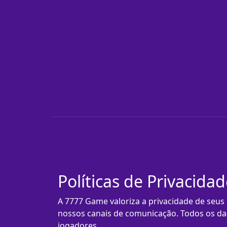
Políticas de Privacida
A 7777 Game valoriza a privacidade de seu
nossos canais de comunicação. Todos os dad
jogadores.