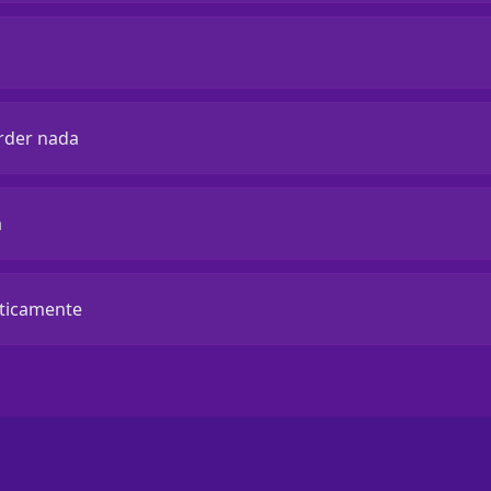
erder nada
a
aticamente