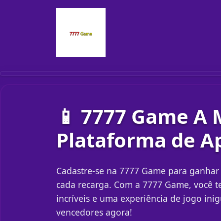
📱 7777 Game A 
Plataforma de A
Cadastre-se na 7777 Game para ganhar
cada recarga. Com a 7777 Game, você 
incríveis e uma experiência de jogo inig
vencedores agora!