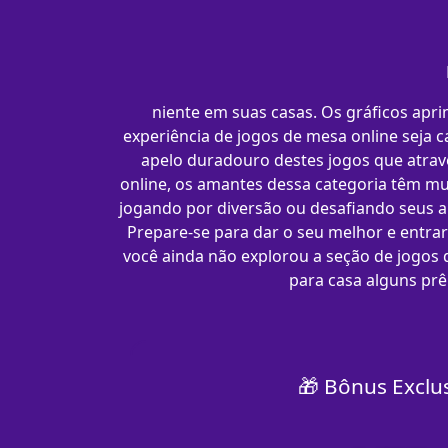
niente em suas casas. Os gráficos apr
experiência de jogos de mesa online seja 
apelo duradouro destes jogos que atrav
online, os amantes dessa categoria têm mu
jogando por diversão ou desafiando seus 
Prepare-se para dar o seu melhor e entr
você ainda não explorou a seção de jogos
para casa alguns prê
🎁 Bônus Exclu