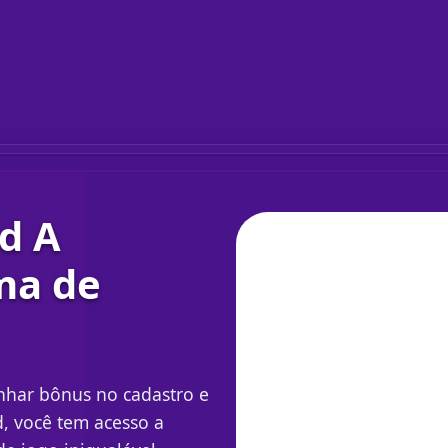
d A
ma de
nhar bônus no cadastro e
, você tem acesso a