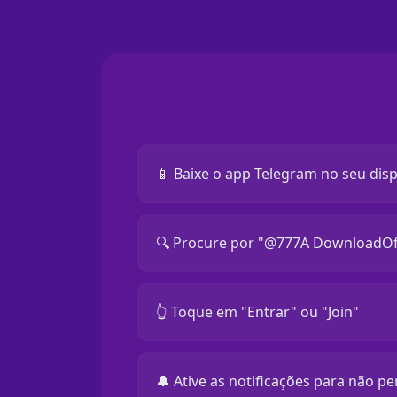
📱 Baixe o app Telegram no seu disp
🔍 Procure por "@777A DownloadOfi
👆 Toque em "Entrar" ou "Join"
🔔 Ative as notificações para não p