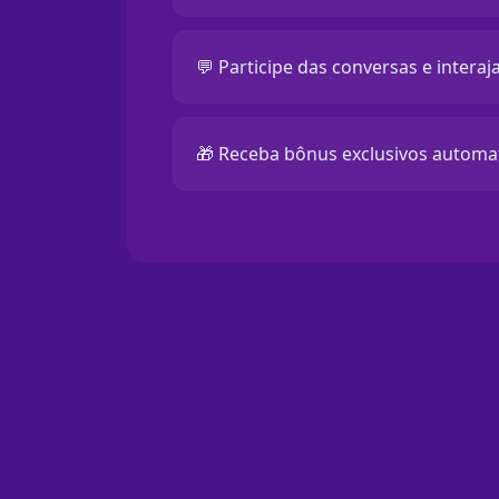
💬 Participe das conversas e interaj
🎁 Receba bônus exclusivos autom