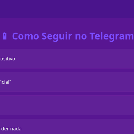
📱 Como Seguir no Telegram
ositivo
cial"
erder nada