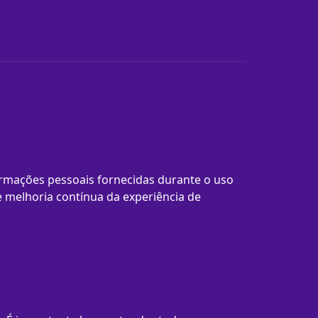
ormações pessoais fornecidas durante o uso
e melhoria contínua da experiência de