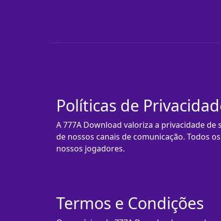
Políticas de Privacida
A 777A Download valoriza a privacidade de
de nossos canais de comunicação. Todos os 
nossos jogadores.
Termos e Condições