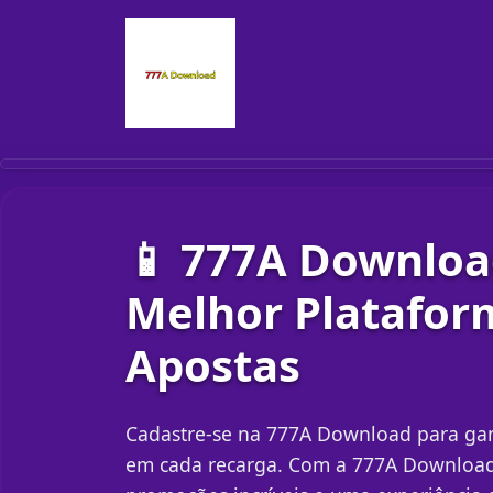
📱 777A Downloa
Melhor Platafor
Apostas
Cadastre-se na 777A Download para ga
em cada recarga. Com a 777A Download