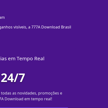
ram
ganhos visíveis, a 777A Download Brasil
cias em Tempo Real
24/7
e todas as novidades, promoções e
7A Download em tempo real!