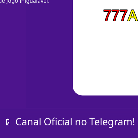
e jogo inigualável.
📱 Canal Oficial no Telegram!