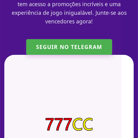
tem acesso a promoções incríveis e uma
experiência de jogo inigualável. Junte-se aos
vencedores agora!
SEGUIR NO TELEGRAM