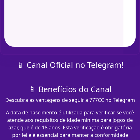
📱 Canal Oficial no Telegram!
📱 Benefícios do Canal
Descubra as vantagens de seguir a 777CC no Telegram
A data de nascimento é utilizada para verificar se você
atende aos requisitos de idade mínima para jogos de
azar, que é de 18 anos. Esta verificação é obrigatória
por lei e é essencial para manter a conformidade