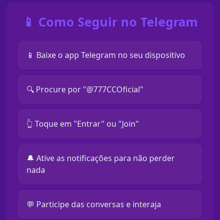
📱 Como Seguir no Telegram
📱 Baixe o app Telegram no seu dispositivo
🔍 Procure por "@777CCOficial"
👆 Toque em "Entrar" ou "Join"
🔔 Ative as notificações para não perder
nada
💬 Participe das conversas e interaja