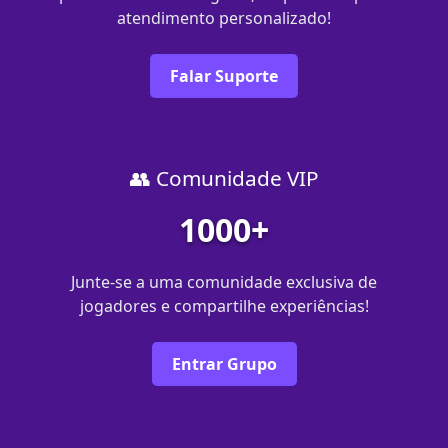
atendimento personalizado!
Falar Suporte
👥 Comunidade VIP
1000+
Junte-se a uma comunidade exclusiva de
jogadores e compartilhe experiências!
Entrar Grupo