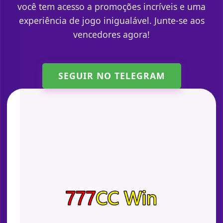
você tem acesso a promoções incríveis e uma
experiência de jogo inigualável. Junte-se aos
vencedores agora!
SEGUIR NO TELEGRAM