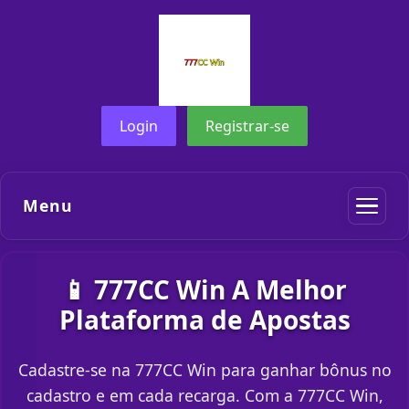
Login
Registrar-se
Menu
📱 777CC Win A Melhor
Plataforma de Apostas
Cadastre-se na 777CC Win para ganhar bônus no
cadastro e em cada recarga. Com a 777CC Win,