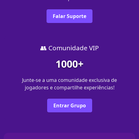
Falar Suporte
👥 Comunidade VIP
1000+
Junte-se a uma comunidade exclusiva de
jogadores e compartilhe experiências!
Entrar Grupo