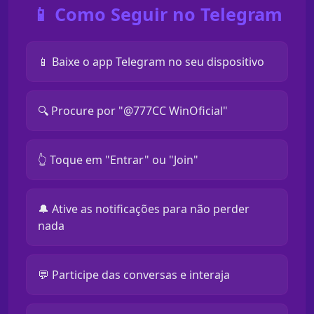
📱 Como Seguir no Telegram
📱 Baixe o app Telegram no seu dispositivo
🔍 Procure por "@777CC WinOficial"
👆 Toque em "Entrar" ou "Join"
🔔 Ative as notificações para não perder
nada
💬 Participe das conversas e interaja