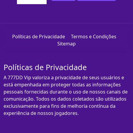
Políticas de Privacidade
Termos e Condições
Sitemap
Políticas de Privacidade
A 777DD Vip valoriza a privacidade de seus usuários e
está empenhada em proteger todas as informações
pessoais fornecidas durante o uso de nossos canais de
comunicação. Todos os dados coletados são utilizados
exclusivamente para fins de melhoria contínua da
experiência de nossos jogadores.