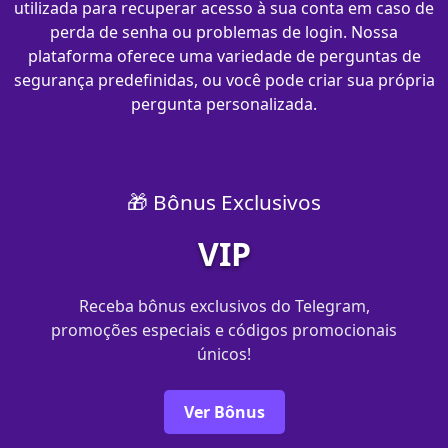
utilizada para recuperar acesso à sua conta em caso de
perda de senha ou problemas de login. Nossa
plataforma oferece uma variedade de perguntas de
segurança predefinidas, ou você pode criar sua própria
pergunta personalizada.
🎁 Bônus Exclusivos
VIP
Receba bônus exclusivos do Telegram,
promoções especiais e códigos promocionais
únicos!
Ver Bônus