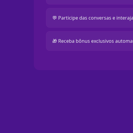
💬 Participe das conversas e interaj
🎁 Receba bônus exclusivos autom