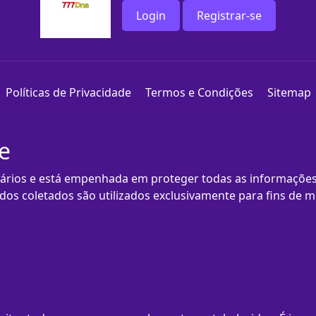
Login
Registrar-se
Políticas de Privacidade
Termos e Condições
Sitemap
de
uários e está empenhada em proteger todas as informações
os coletados são utilizados exclusivamente para fins de m