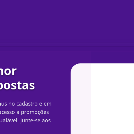
hor
postas
nus no cadastro e em
 acesso a promoções
ualável. Junte-se aos