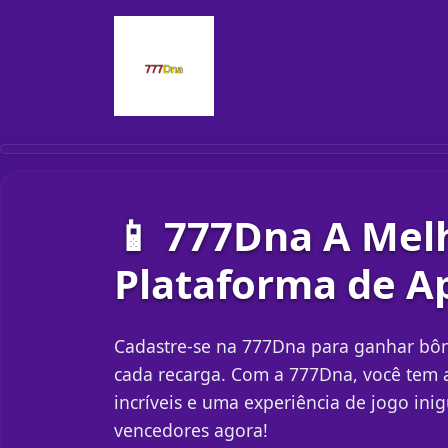
📱 777Dna A Mel
Plataforma de A
Cadastre-se na 777Dna para ganhar bô
cada recarga. Com a 777Dna, você tem
incríveis e uma experiência de jogo inig
vencedores agora!