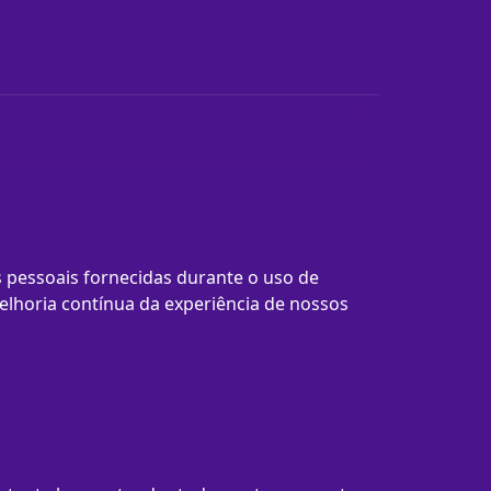
 pessoais fornecidas durante o uso de
elhoria contínua da experiência de nossos