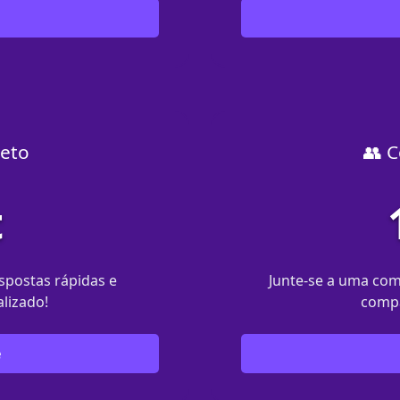
reto
👥 
t
espostas rápidas e
Junte-se a uma com
lizado!
compa
e