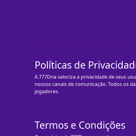
Políticas de Privacida
A 777Dna valoriza a privacidade de seus us
nossos canais de comunicação. Todos os dad
jogadores.
Termos e Condições