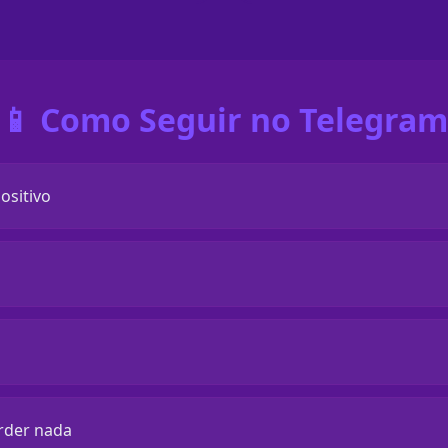
📱 Como Seguir no Telegram
ositivo
erder nada