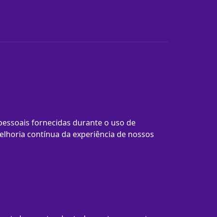
pessoais fornecidas durante o uso de
elhoria contínua da experiência de nossos