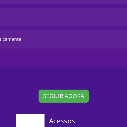
a
aticamente
SEGUIR AGORA
Acessos