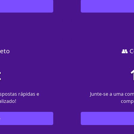
reto
👥 
t
espostas rápidas e
Junte-se a uma com
lizado!
compa
e