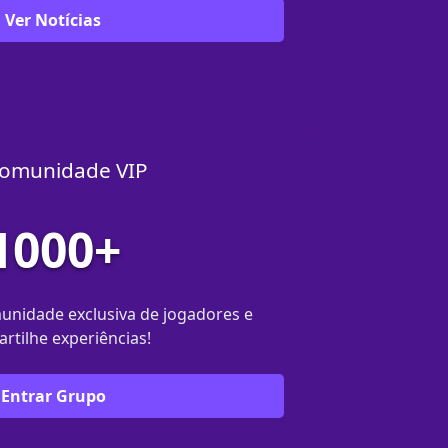
Ver Notícias
Comunidade VIP
1000+
unidade exclusiva de jogadores e
rtilhe experiências!
Entrar Grupo