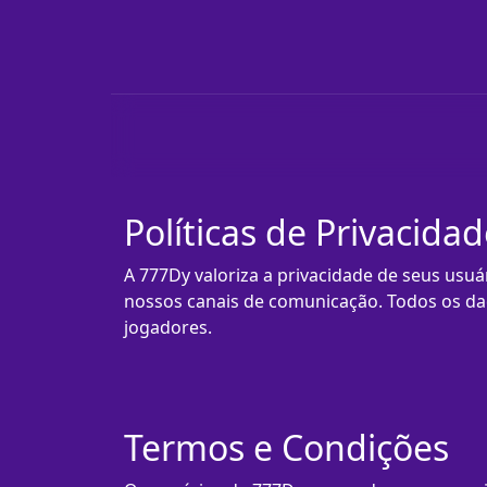
Políticas de Privacida
A 777Dy valoriza a privacidade de seus usu
nossos canais de comunicação. Todos os dad
jogadores.
Termos e Condições