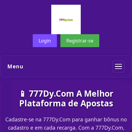
Login
Registrar-se
Menu
📱 777Dy.Com A Melhor
Plataforma de Apostas
Cadastre-se na 777Dy.Com para ganhar bônus no
cadastro e em cada recarga. Com a 777Dy.Com,