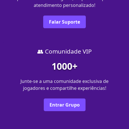
atendimento personalizado!
Falar Suporte
👥 Comunidade VIP
1000+
Junte-se a uma comunidade exclusiva de
jogadores e compartilhe experiências!
Entrar Grupo