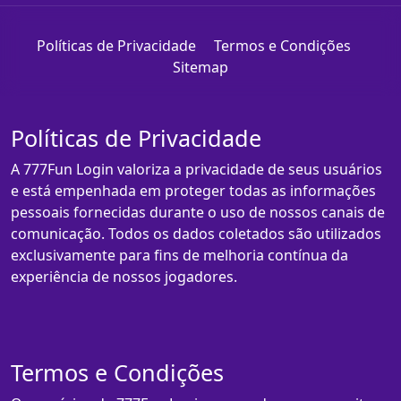
Políticas de Privacidade
Termos e Condições
Sitemap
Políticas de Privacidade
A 777Fun Login valoriza a privacidade de seus usuários
e está empenhada em proteger todas as informações
pessoais fornecidas durante o uso de nossos canais de
comunicação. Todos os dados coletados são utilizados
exclusivamente para fins de melhoria contínua da
experiência de nossos jogadores.
Termos e Condições