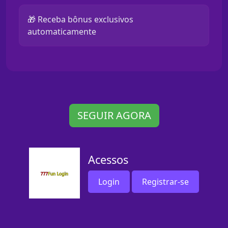
🎁 Receba bônus exclusivos
automaticamente
SEGUIR AGORA
Acessos
Login
Registrar-se