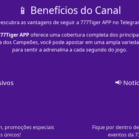
📱 Benefícios do Canal
escubra as vantagens de seguir a 777Tiger APP no Telegr
777Tiger APP
oferece uma cobertura completa dos principai
ga dos Campeões, você pode apostar em uma ampla varieda
para sentir a adrenalina a cada segundo do jogo.
sivos
📢 Notí
m, promoções especiais
Fique por dentro d
s únicos!
eventos da 7