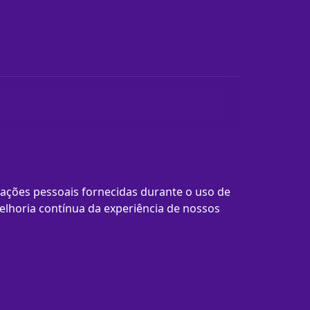
mações pessoais fornecidas durante o uso de
elhoria contínua da experiência de nossos