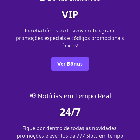
VIP
Receba bônus exclusivos do Telegram,
promoções especiais e códigos promocionais
únicos!
Ver Bônus
📢 Notícias em Tempo Real
24/7
Fique por dentro de todas as novidades,
promoções e eventos da 777 Slots em tempo