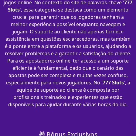
jogos online. No contexto do site de palavras-chave '
777
Slots
', essa categoria se destaca como um elemento
crucial para garantir que os jogadores tenham a
melhor experiência possível enquanto navegam e
jogam. O suporte ao cliente não apenas fornece
assistência em questões esclarecedoras, mas também
é a ponte entre a plataforma e os usuários, ajudando a
resolver problemas e a garantir a satisfação do cliente.
Para os apostadores online, ter acesso a um suporte
eficiente é fundamental, dado que o cenário das
apostas pode ser complexa e muitas vezes confuso,
especialmente para novos jogadores. No '
777 Slots
', a
equipe de suporte ao cliente é composta por
profissionais treinados e experientes que estão
disponíveis para ajudar durante várias horas do dia.
🎁 Bônus Exclusivos