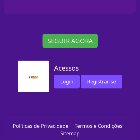
SEGUIR AGORA
Acessos
Login
Registrar-se
Políticas de Privacidade
Termos e Condições
Sitemap