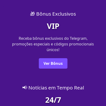
🎁 Bônus Exclusivos
VIP
Receba bônus exclusivos do Telegram,
promoções especiais e códigos promocionais
únicos!
Ver Bônus
📢 Notícias em Tempo Real
24/7