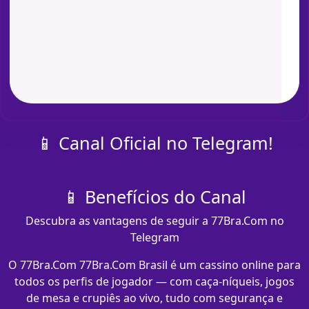
📱 Canal Oficial no Telegram!
📱 Benefícios do Canal
Descubra as vantagens de seguir a 77Bra.Com no
Telegram
O 77Bra.Com 77Bra.Com Brasil é um cassino online para
todos os perfis de jogador — com caça-níqueis, jogos
de mesa e crupiês ao vivo, tudo com segurança e