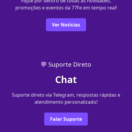
Fique por dentro de todas as novidades,
promoções e eventos da 77Fe em tempo real!
Ver Notícias
💬 Suporte Direto
Chat
Suporte direto via Telegram, respostas rápidas e
atendimento personalizado!
Falar Suporte