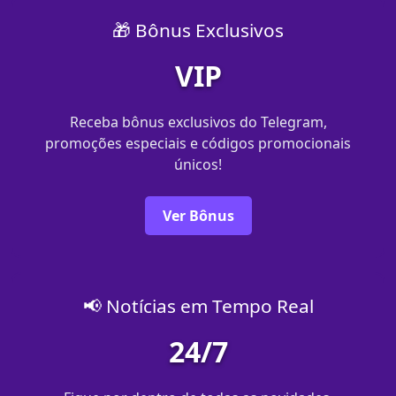
🎁 Bônus Exclusivos
VIP
Receba bônus exclusivos do Telegram,
promoções especiais e códigos promocionais
únicos!
Ver Bônus
📢 Notícias em Tempo Real
24/7