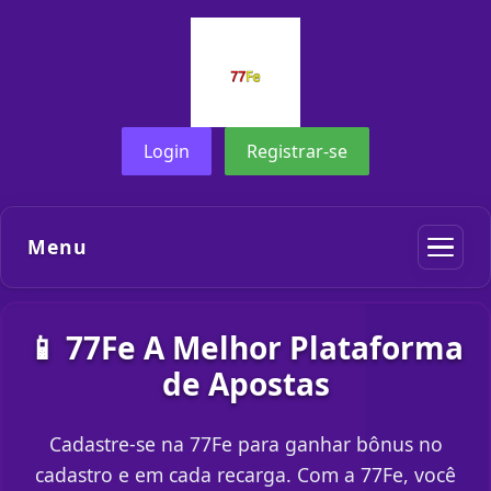
Login
Registrar-se
Menu
📱 77Fe A Melhor Plataforma
de Apostas
Cadastre-se na 77Fe para ganhar bônus no
cadastro e em cada recarga. Com a 77Fe, você