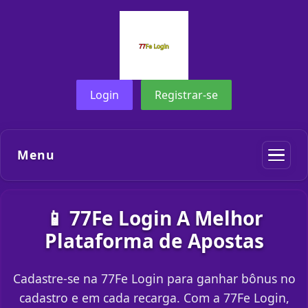
Login
Registrar-se
Menu
📱 77Fe Login A Melhor
Plataforma de Apostas
Cadastre-se na 77Fe Login para ganhar bônus no
cadastro e em cada recarga. Com a 77Fe Login,