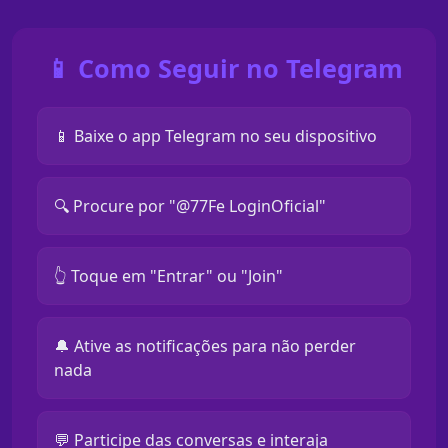
📱 Como Seguir no Telegram
📱 Baixe o app Telegram no seu dispositivo
🔍 Procure por "@77Fe LoginOficial"
👆 Toque em "Entrar" ou "Join"
🔔 Ative as notificações para não perder
nada
💬 Participe das conversas e interaja