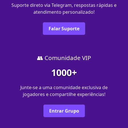
Suporte direto via Telegram, respostas rápidas e
atendimento personalizado!
Falar Suporte
👥 Comunidade VIP
1000+
Junte-se a uma comunidade exclusiva de
jogadores e compartilhe experiências!
Entrar Grupo