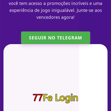
você tem acesso a promoções incríveis e uma
experiência de jogo inigualável. Junte-se aos
vencedores agora!
SEGUIR NO TELEGRAM