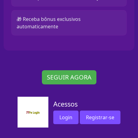
🎁 Receba bônus exclusivos
automaticamente
SEGUIR AGORA
Acessos
Login
Registrar-se