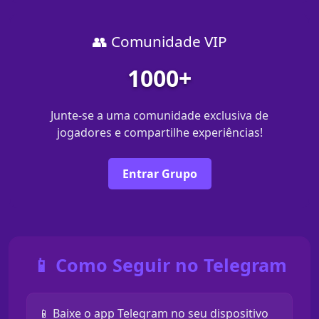
👥 Comunidade VIP
1000+
Junte-se a uma comunidade exclusiva de
jogadores e compartilhe experiências!
Entrar Grupo
📱 Como Seguir no Telegram
📱 Baixe o app Telegram no seu dispositivo