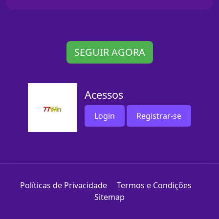
SEGUIR AGORA
Acessos
Login
Registrar-se
Políticas de Privacidade
Termos e Condições
Sitemap