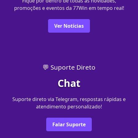
Fique por dentro de todas as novidades,
promoções e eventos da 77Win em tempo real!
Ver Notícias
💬 Suporte Direto
Chat
Suporte direto via Telegram, respostas rápidas e
atendimento personalizado!
Falar Suporte