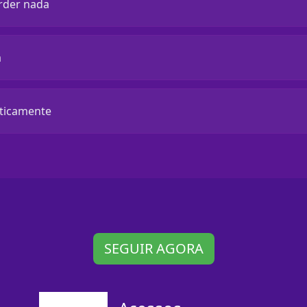
erder nada
a
aticamente
SEGUIR AGORA