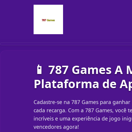
📱 787 Games A 
Plataforma de A
Cadastre-se na 787 Games para ganhar
cada recarga. Com a 787 Games, você 
incríveis e uma experiência de jogo inig
vencedores agora!