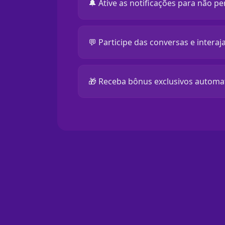
🔔 Ative as notificações para não p
💬 Participe das conversas e interaj
🎁 Receba bônus exclusivos autom