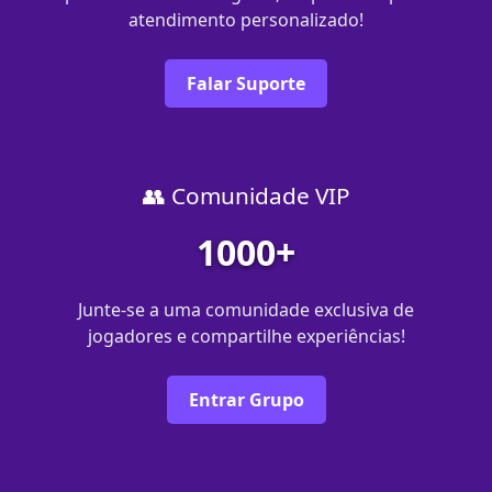
atendimento personalizado!
Falar Suporte
👥 Comunidade VIP
1000+
Junte-se a uma comunidade exclusiva de
jogadores e compartilhe experiências!
Entrar Grupo