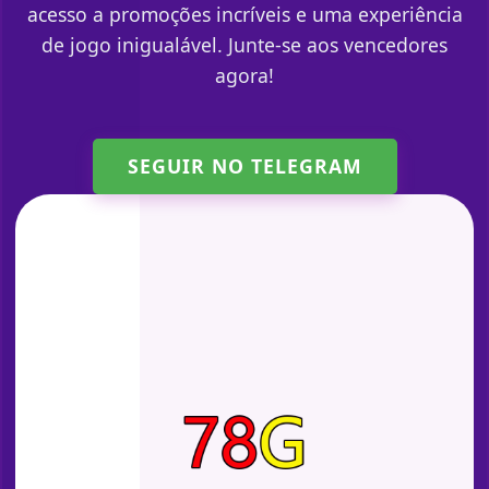
acesso a promoções incríveis e uma experiência
de jogo inigualável. Junte-se aos vencedores
agora!
SEGUIR NO TELEGRAM