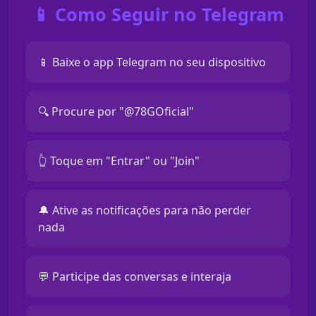
📱 Como Seguir no Telegram
📱 Baixe o app Telegram no seu dispositivo
🔍 Procure por "@78GOficial"
👆 Toque em "Entrar" ou "Join"
🔔 Ative as notificações para não perder
nada
💬 Participe das conversas e interaja