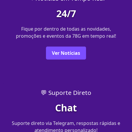
24/7
Fique por dentro de todas as novidades,
promoções e eventos da 78G em tempo real!
Ver Notícias
💬 Suporte Direto
Chat
Suporte direto via Telegram, respostas rápidas e
atendimento personalizado!