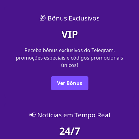
🎁 Bônus Exclusivos
VIP
Receba bônus exclusivos do Telegram,
promoções especiais e códigos promocionais
únicos!
Ver Bônus
📢 Notícias em Tempo Real
24/7