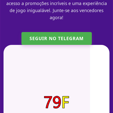
acesso a promoções incríveis e uma experiência
de jogo inigualável. Junte-se aos vencedores
agora!
SEGUIR NO TELEGRAM