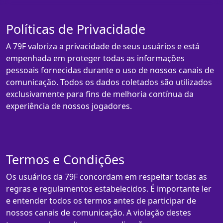
Políticas de Privacidade
A 79F valoriza a privacidade de seus usuários e está
empenhada em proteger todas as informações
pessoais fornecidas durante o uso de nossos canais de
comunicação. Todos os dados coletados são utilizados
exclusivamente para fins de melhoria contínua da
experiência de nossos jogadores.
Termos e Condições
Os usuários da 79F concordam em respeitar todas as
regras e regulamentos estabelecidos. É importante ler
e entender todos os termos antes de participar de
nossos canais de comunicação. A violação destes