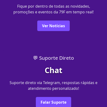
Fique por dentro de todas as novidades,
promoções e eventos da 79F em tempo real!
Ver Notícias
💬 Suporte Direto
Chat
Suporte direto via Telegram, respostas rápidas e
atendimento personalizado!
Falar Suporte