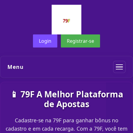
Login
Registrar-se
Menu
📱 79F A Melhor Plataforma
de Apostas
Cadastre-se na 79F para ganhar bônus no
cadastro e em cada recarga. Com a 79F, você tem