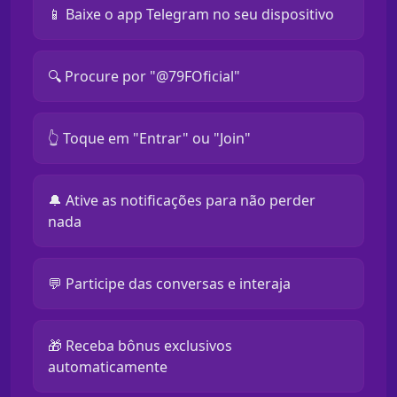
📱 Baixe o app Telegram no seu dispositivo
🔍 Procure por "@79FOficial"
👆 Toque em "Entrar" ou "Join"
🔔 Ative as notificações para não perder
nada
💬 Participe das conversas e interaja
🎁 Receba bônus exclusivos
automaticamente