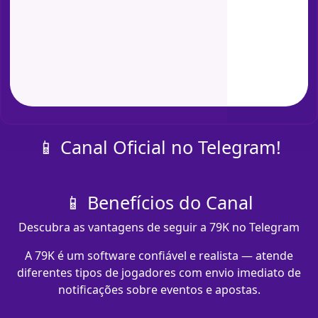
📱 Canal Oficial no Telegram!
📱 Benefícios do Canal
Descubra as vantagens de seguir a 79K no Telegram
A 79K é um software confiável e realista — atende
diferentes tipos de jogadores com envio imediato de
notificações sobre eventos e apostas.