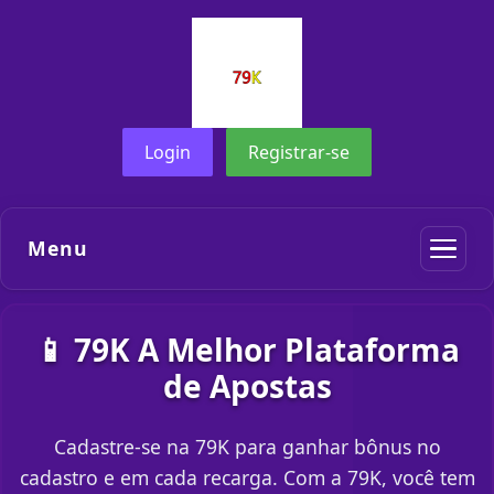
Login
Registrar-se
Menu
📱 79K A Melhor Plataforma
de Apostas
Cadastre-se na 79K para ganhar bônus no
cadastro e em cada recarga. Com a 79K, você tem