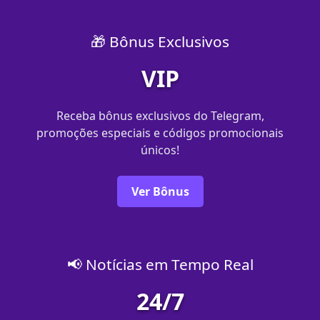
🎁 Bônus Exclusivos
VIP
Receba bônus exclusivos do Telegram,
promoções especiais e códigos promocionais
únicos!
Ver Bônus
📢 Notícias em Tempo Real
24/7