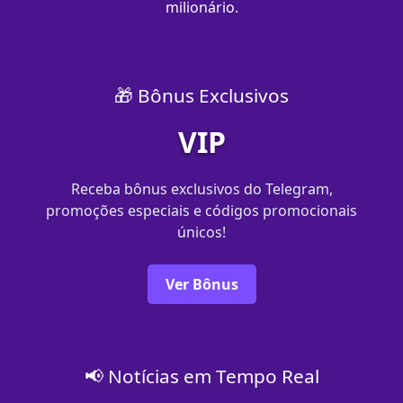
milionário.
🎁 Bônus Exclusivos
VIP
Receba bônus exclusivos do Telegram,
promoções especiais e códigos promocionais
únicos!
Ver Bônus
📢 Notícias em Tempo Real