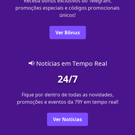
Receba bônus exclusivos do Telegram,
promoções especiais e códigos promocionais
únicos!
Ver Bônus
📢 Notícias em Tempo Real
24/7
Fique por dentro de todas as novidades,
promoções e eventos da 79Y em tempo real!
Ver Notícias