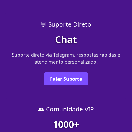
💬 Suporte Direto
Chat
Suporte direto via Telegram, respostas rápidas e
atendimento personalizado!
Falar Suporte
👥 Comunidade VIP
1000+