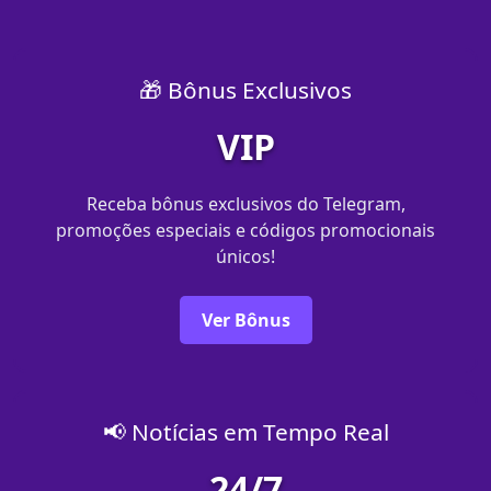
🎁 Bônus Exclusivos
VIP
Receba bônus exclusivos do Telegram,
promoções especiais e códigos promocionais
únicos!
Ver Bônus
📢 Notícias em Tempo Real
24/7