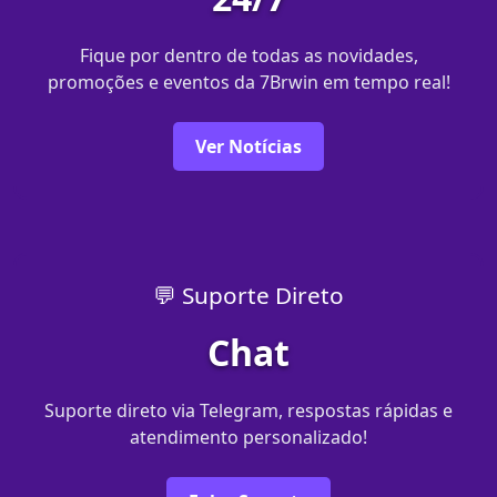
Fique por dentro de todas as novidades,
promoções e eventos da 7Brwin em tempo real!
Ver Notícias
💬 Suporte Direto
Chat
Suporte direto via Telegram, respostas rápidas e
atendimento personalizado!