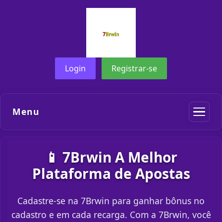
Login
Registrar-se
Menu
📱 7Brwin A Melhor
Plataforma de Apostas
Cadastre-se na 7Brwin para ganhar bônus no
cadastro e em cada recarga. Com a 7Brwin, você