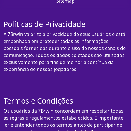
Sitemap
Políticas de Privacidade
A 7Brwin valoriza a privacidade de seus usuários e está
empenhada em proteger todas as informações
pessoais fornecidas durante o uso de nossos canais de
comunicação. Todos os dados coletados são utilizados
exclusivamente para fins de melhoria contínua da
experiência de nossos jogadores.
Termos e Condições
Os usuários da 7Brwin concordam em respeitar todas
as regras e regulamentos estabelecidos. É importante
ler e entender todos os termos antes de participar de