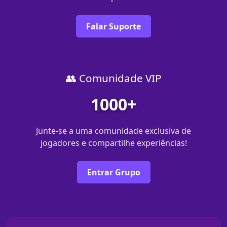
Falar Suporte
👥 Comunidade VIP
1000+
Junte-se a uma comunidade exclusiva de
jogadores e compartilhe experiências!
Entrar Grupo