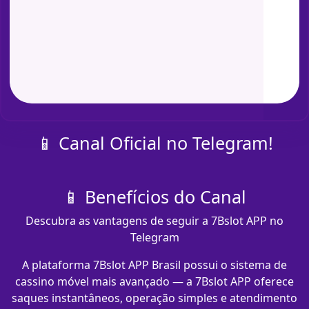
📱 Canal Oficial no Telegram!
📱 Benefícios do Canal
Descubra as vantagens de seguir a 7Bslot APP no
Telegram
A plataforma 7Bslot APP Brasil possui o sistema de
cassino móvel mais avançado — a 7Bslot APP oferece
saques instantâneos, operação simples e atendimento