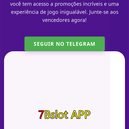
você tem acesso a promoções incríveis e uma
experiência de jogo inigualável. Junte-se aos
vencedores agora!
SEGUIR NO TELEGRAM