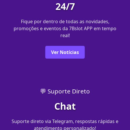
24/7
Fique por dentro de todas as novidades,
promoções e eventos da 7Bslot APP em tempo
real!
Ver Notícias
💬 Suporte Direto
Chat
Suporte direto via Telegram, respostas rápidas e
atendimento personalizado!