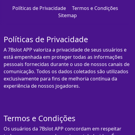
Políticas de Privacidade
Termos e Condições
Sitemap
Políticas de Privacidade
A 7Bslot APP valoriza a privacidade de seus usuários e
está empenhada em proteger todas as informações
pessoais fornecidas durante o uso de nossos canais de
comunicação. Todos os dados coletados são utilizados
exclusivamente para fins de melhoria contínua da
experiência de nossos jogadores.
Termos e Condições
Os usuários da 7Bslot APP concordam em respeitar