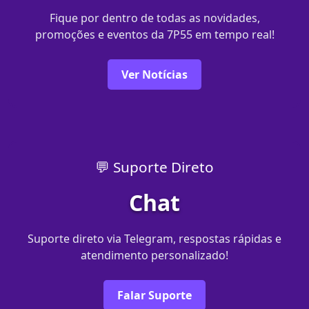
Fique por dentro de todas as novidades,
promoções e eventos da 7P55 em tempo real!
Ver Notícias
💬 Suporte Direto
Chat
Suporte direto via Telegram, respostas rápidas e
atendimento personalizado!
Falar Suporte