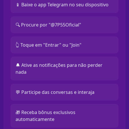
📱 Baixe o app Telegram no seu dispositivo
🔍 Procure por "@7P55Oficial"
👆 Toque em "Entrar" ou "Join"
🔔 Ative as notificações para não perder
nada
💬 Participe das conversas e interaja
🎁 Receba bônus exclusivos
automaticamente