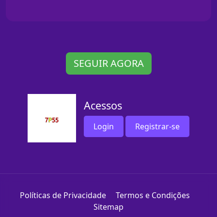
SEGUIR AGORA
Acessos
Login
Registrar-se
Políticas de Privacidade
Termos e Condições
Sitemap