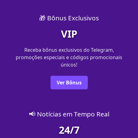
🎁 Bônus Exclusivos
VIP
Receba bônus exclusivos do Telegram,
promoções especiais e códigos promocionais
únicos!
Ver Bônus
📢 Notícias em Tempo Real
24/7