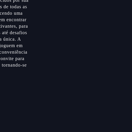
cidos por sua
s de todas as
recendo uma
dem encontrar
ivantes, para
 até desafios
a única. A
s joguem em
 conveniência
convite para
, tornando-se