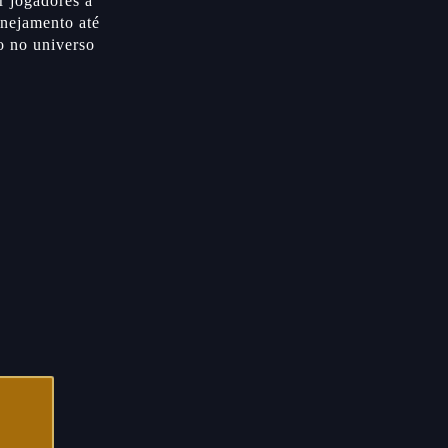
r jogadores a
anejamento até
o no universo