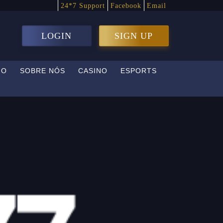
24*7 Support
Facebook
Email
LOGIN
SIGN UP
GO
SOBRE NÓS
CASINO
ESPORTS