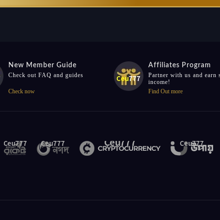
New Member Guide
Affiliates Program
Check out FAQ and guides
Partner with us and earn
income!
Check now
Find Out more