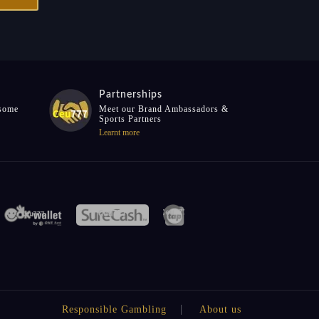
Partnerships
 some
Meet our Brand Ambassadors &
Sports Partners
Learnt more
Responsible Gambling
About us