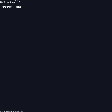
orma Ceu777,
oferecem uma