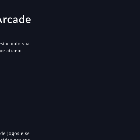
Arcade
estacando sua
que atraem
 de jogos e se