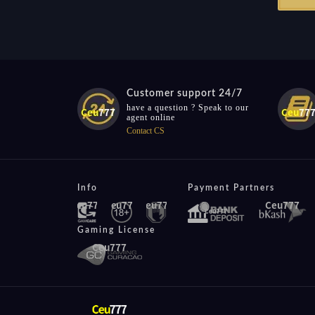
Customer support 24/7
have a question ? Speak to our
agent online
Contact CS
Info
Payment Partners
Gaming License