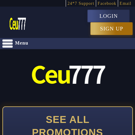
24*7 Support
Facebook
Email
LOGIN
SIGN UP
Menu
SEE ALL
PROMOTIONS